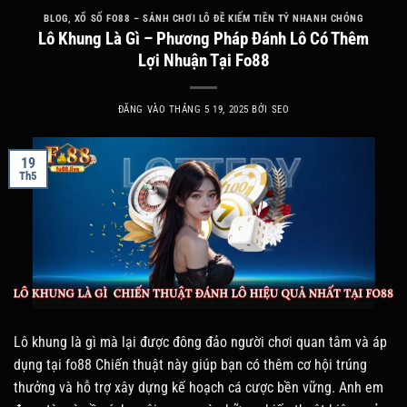
BLOG
,
XỔ SỐ FO88 – SẢNH CHƠI LÔ ĐỀ KIẾM TIỀN TỶ NHANH CHÓNG
Lô Khung Là Gì – Phương Pháp Đánh Lô Có Thêm
Lợi Nhuận Tại Fo88
ĐĂNG VÀO
THÁNG 5 19, 2025
BỞI
SEO
19
Th5
Lô khung là gì mà lại được đông đảo người chơi quan tâm và áp
dụng tại fo88 Chiến thuật này giúp bạn có thêm cơ hội trúng
thưởng và hỗ trợ xây dựng kế hoạch cá cược bền vững. Anh em