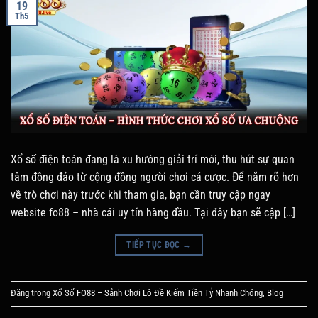
19
Th5
Xổ số điện toán đang là xu hướng giải trí mới, thu hút sự quan
tâm đông đảo từ cộng đồng người chơi cá cược. Để nắm rõ hơn
về trò chơi này trước khi tham gia, bạn cần truy cập ngay
website fo88 – nhà cái uy tín hàng đầu. Tại đây bạn sẽ cập […]
TIẾP TỤC ĐỌC
→
Đăng trong
Xổ Số FO88 – Sảnh Chơi Lô Đề Kiếm Tiền Tỷ Nhanh Chóng
,
Blog