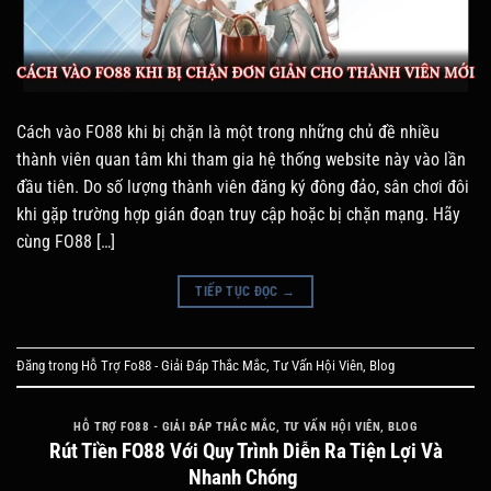
Cách vào FO88 khi bị chặn là một trong những chủ đề nhiều
thành viên quan tâm khi tham gia hệ thống website này vào lần
đầu tiên. Do số lượng thành viên đăng ký đông đảo, sân chơi đôi
khi gặp trường hợp gián đoạn truy cập hoặc bị chặn mạng. Hãy
cùng FO88 […]
TIẾP TỤC ĐỌC
→
Đăng trong
Hỗ Trợ Fo88 - Giải Đáp Thắc Mắc, Tư Vấn Hội Viên
,
Blog
HỖ TRỢ FO88 - GIẢI ĐÁP THẮC MẮC, TƯ VẤN HỘI VIÊN
,
BLOG
Rút Tiền FO88 Với Quy Trình Diễn Ra Tiện Lợi Và
Nhanh Chóng