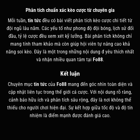
Phân tích chuẩn xác kèo cược từ chuyên gia
Mỗi tuần,
tin tức
đều có bài viết phân tích kèo cược chi tiết từ
đội ngũ lâu năm. Các yếu tố như phong độ đội bóng, lịch sử đối
đầu, tỷ lệ cược đều xem xét kỹ lưỡng. Bài phân tích không chỉ
mang tính tham khảo mà còn giúp hội viên tự nâng cao khả
năng soi kèo. Đây là một trong những nội dung đ yêu thích nhất
và nhận nhiều quan tâm tại
Fo88
.
Kết luận
Chuyên mục
tin tức
của
Fo88
mang đến góc nhìn toàn diện và
cập nhật liên tục trong thế giới cá cược. Với nội dung rõ ràng,
cảnh báo hữu ích và phân tích sâu rộng, đây là nơi không thể
thiếu cho người chơi hiện đại. Sự kết hợp giữa tốc độ và độ tín
nhiệm là điểm mạnh được đánh giá cao.