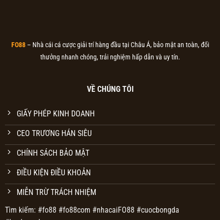
FO88
– Nhà cái cá cược giải trí hàng đầu tại Châu Á, bảo mật an toàn, đổi
thưởng nhanh chóng, trải nghiệm hấp dẫn và uy tín.
VỀ CHÚNG TÔI
GIẤY PHÉP KINH DOANH
CEO TRƯƠNG HÁN SIÊU
CHÍNH SÁCH BẢO MẬT
ĐIỀU KIỆN ĐIỀU KHOẢN
MIỄN TRỪ TRÁCH NHIỆM
Tìm kiếm: #fo88 #fo88com #nhacaiFO88 #cuocbongda