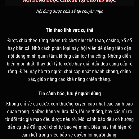
Nội dung được chia sẻ tại chuyên mục
Tin theo lĩnh vực cụ thể
Được chia theo từng nhóm trò chơi như thể thao, casino, xổ số
hay bắn cá. Nhờ cách phân loại này, hội viên dễ dàng tiếp cận
nội dung mình quan tâm, không cần lọc thủ công. Những diễn
biến mới nhất, thay đổi tỷ lệ cược hay giải đấu đều cung cấp rõ
ràng. Điều này hỗ trợ người chơi cập nhật nhanh chóng, chính
xác, giúp nâng cao khả năng chiến thắng.
Tin cảnh báo, lưu ý người dùng
Không chỉ về cá cược, còn thường xuyên cập nhật các cảnh báo
quan trọng. Những hành vi lừa đảo, lỗi hệ thống, hay các rủi ro
từ đối tác giả mạo đều được nêu rõ. Mỗi cảnh báo đều có hướng
dẫn cụ thể để người chơi tự bảo vệ mình. Điều này thể hiện rõ
cam kết trong việc bảo vệ quyền lợi người dùng.