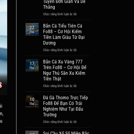
Tuyến Đơn Giản Và Dễ
Fo88
Thắng
–
Tool
Chức năng bình luận bị tắt
ở
Hỗ
Ngầu
Trợ
Hầm
Bắn Cá Tiểu Tiên Cá
22
Đắc
Fo88
Fo88 – Cơ Hội Kiếm
Th6
Lực
–
Tiền Làm Giàu Từ Đại
Cho
Tựa
Dương
Bet
Game
Thủ
Đánh
Chức năng bình luận bị tắt
ở
Đánh
Bài
Bắn
Bài
Trực
Cá
Bắn Cá Xu Vàng 777
17
Tuyến
Tiểu
Trên Fo88 – Cơ Hội Để
Th6
Đơn
Tiên
Ngư Thủ Săn Xu Kiếm
Giản
Cá
Tiền Thật
Và
Fo88
Dễ
–
Chức năng bình luận bị tắt
ở
Thắng
Cơ
Bắn
Hội
Cá
Đá Gà Thomo Trực Tiếp
10
Kiếm
Xu
Fo88 Để Bạn Có Trải
Th6
ải
Tiền
Vàng
Nghiệm Như Tại Đấu
Làm
777
n,
Trường
Giàu
Trên
ểu
Từ
Fo88
Chức năng bình luận bị tắt
ở
Đại
–
Đá
Dương
Cơ
Gà
Soi Cầu Xổ Số Miền Bắc