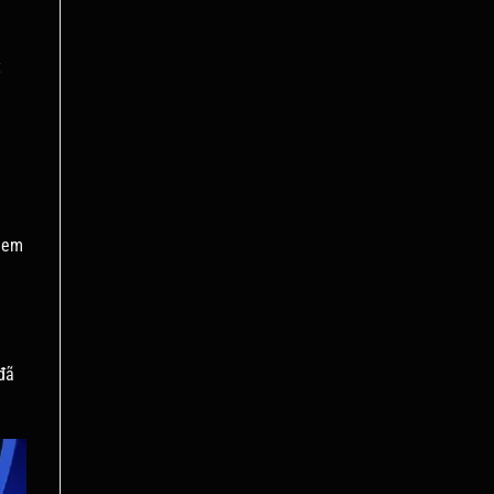
t
h em
đã