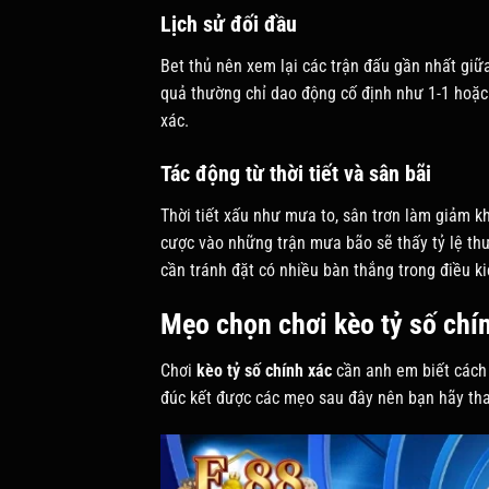
Lịch sử đối đầu
Bet thủ nên xem lại các trận đấu gần nhất giữ
quả thường chỉ dao động cố định như 1-1 hoặc
xác.
Tác động từ thời tiết và sân bãi
Thời tiết xấu như mưa to, sân trơn làm giảm k
cược vào những trận mưa bão sẽ thấy tỷ lệ th
cần tránh đặt có nhiều bàn thắng trong điều kiệ
Mẹo chọn chơi kèo tỷ số chí
Chơi
kèo tỷ số chính xác
cần anh em biết cách 
đúc kết được các mẹo sau đây nên bạn hãy th