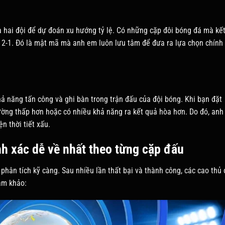
a hai đội để dự đoán xu hướng tỷ lệ. Có những cặp đôi bóng đá mà kế
 2-1. Đó là mật mã mà anh em luôn lưu tâm để đưa ra lựa chọn chính
hả năng tấn công và ghi bàn trong trận đấu của đội bóng. Khi bạn đặt
ường thấp hơn hoặc có nhiều khả năng ra kết quả hòa hơn. Do đó, an
n thời tiết xấu.
nh xác dễ về nhất theo từng cặp đấu
phân tích kỹ càng. Sau nhiều lần thất bại và thành công, các cao thủ 
am khảo: