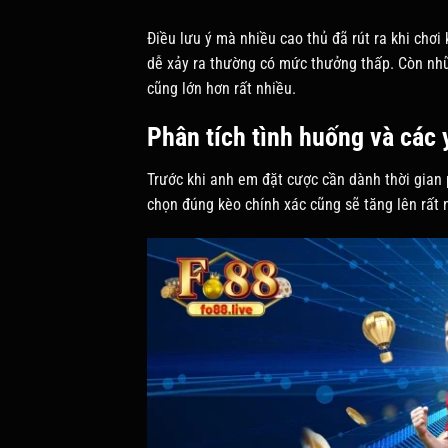
Điều lưu ý mà nhiều cao thủ đã rút ra khi chơ
dễ xảy ra thường có mức thưởng thấp. Còn nhữn
cũng lớn hơn rất nhiều.
Phân tích tình huống và các
Trước khi anh em đặt cược cần dành thời gian 
chọn đúng kèo chính xác cũng sẽ tăng lên rất n