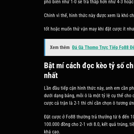
phổ biến như 1-0 sẽ trả thấp hơn như 4-3 hoặc 
Chính vì thế, hình thức này được xem là khó ch
tốt hoặc muốn thử vận may khi đặt cược ít như
Xem thêm
Đá Gà Thomo Trực Tiếp Fo88 Để
Bật mí cách đọc kèo tỷ số ch
nhất
Lần đầu tiếp cận hình thức này, anh em cần ph
dưới dạng bảng, mỗi ô là một tỷ lệ cụ thể cho 
cược cả trận là 2-1 thì chỉ cần chọn ô tương ứn
Đặt cược ở Fo88 thường trả thưởng từ 6 đến 10
100.000 đồng cho 2-1 với 8.0, kết quả trúng, 
khá cao.