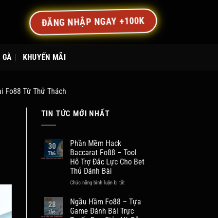
ĐĂNG NHẬP NGAY +100K
 GÀ
KHUYẾN MÃI
ại Fo88 Từ Thử Thách
TIN TỨC MỚI NHẤT
Phần Mềm Hack
30
Baccarat Fo88 – Tool
Th6
Hỗ Trợ Đắc Lực Cho Bet
Thủ Đánh Bài
Chức năng bình luận bị tắt
ở
Phần
Mềm
Ngầu Hầm Fo88 – Tựa
28
Hack
Game Đánh Bài Trực
Th6
Baccarat