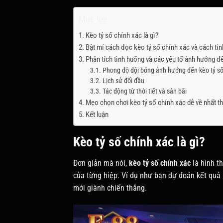
Mục lục
Kèo tỷ số chính xác là gì?
Bật mí cách đọc kèo tỷ số chính xác và cách tín
Phân tích tình huống và các yếu tố ảnh hưởng đ
Phong độ đội bóng ảnh hưởng đến kèo tỷ số
Lịch sử đối đầu
Tác động từ thời tiết và sân bãi
Mẹo chọn chơi kèo tỷ số chính xác dễ về nhất t
Kết luận
Kèo tỷ số chính xác là gì?
Đơn giản mà nói,
kèo tỷ số chính xác
là hình t
của từng hiệp. Ví dụ như bạn dự đoán kết quả l
mới giành chiến thắng.