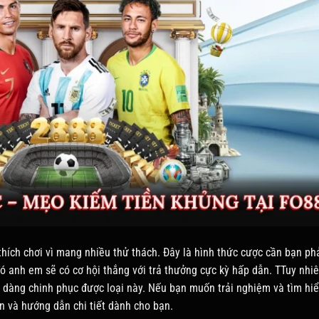
thích chơi vì mang nhiều thử thách. Đây là hình thức cược cần bạn ph
ó anh em sẽ có cơ hội thắng với trả thưởng cực kỳ hấp dẫn. TTuy nhiê
ễ dàng chinh phục được loại này. Nếu bạn muốn trải nghiệm và tìm hi
in và hướng dẫn chi tiết dành cho bạn.