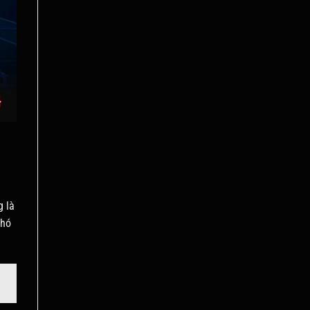
g là
khó