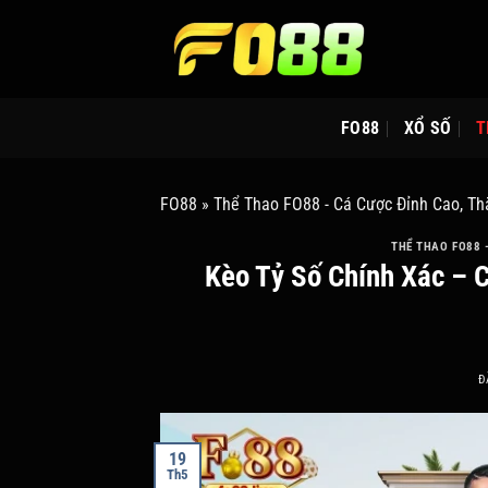
Bỏ
qua
nội
dung
FO88
XỔ SỐ
T
FO88
»
Thể Thao FO88 - Cá Cược Đỉnh Cao, Th
THỂ THAO FO88 
Kèo Tỷ Số Chính Xác – 
Đ
19
Th5