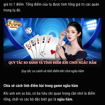
giá trị 1 điểm. Tổng điểm của tụ được tính tổng giá trị các quân
trong tụ đó.
Quy tắc so sánh và tính điểm khi chơi ngầu hầm
Chia sẻ cách tính điểm bài trong game ngầu hầm
Khi anh em so bài, có ba tiêu chí quan trọng cần nhớ là điểm
tổng, chất và các bộ đặc biệt gọi là
ngầu hầm.