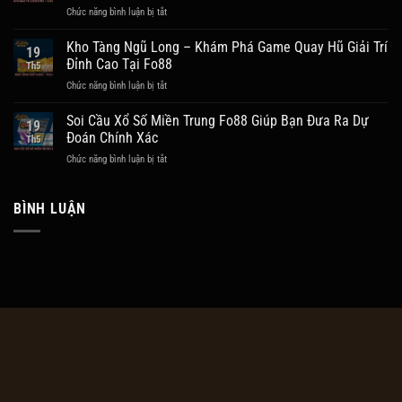
Chia
Đấu
Chức năng bình luận bị tắt
ở
–
Sẻ
Trường
Kho
Slot
Bí
Báu
Kho Tàng Ngũ Long – Khám Phá Game Quay Hũ Giải Trí
Game
Quyết
19
Tứ
Fo88
Đỉnh Cao Tại Fo88
Soi
Th5
Linh
Thú
Cầu
Chức năng bình luận bị tắt
ở
Fo88
Vị
Hiệu
Kho
–
Hấp
Quả
Tàng
Soi Cầu Xổ Số Miền Trung Fo88 Giúp Bạn Đưa Ra Dự
Chia
Dẫn
19
Ngũ
Sẻ
Đoán Chính Xác
Nên
Th5
Long
Mẹo
Chơi
Chức năng bình luận bị tắt
ở
–
Để
Thử
Soi
Khám
Tiêu
1
Cầu
Phá
Diệt
Lần
Xổ
BÌNH LUẬN
Game
Thần
Số
Quay
Thú
Miền
Hũ
Dễ
Trung
Giải
Dàng
Fo88
Trí
Giúp
Đỉnh
Bạn
Cao
Đưa
Tại
Ra
Fo88
Dự
Đoán
Chính
Xác