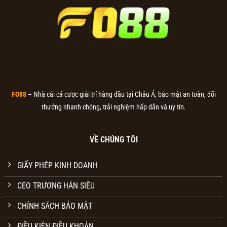
FO88
– Nhà cái cá cược giải trí hàng đầu tại Châu Á, bảo mật an toàn, đổi
thưởng nhanh chóng, trải nghiệm hấp dẫn và uy tín.
VỀ CHÚNG TÔI
GIẤY PHÉP KINH DOANH
CEO TRƯƠNG HÁN SIÊU
CHÍNH SÁCH BẢO MẬT
ĐIỀU KIỆN ĐIỀU KHOẢN