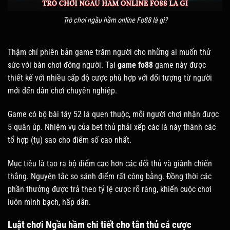
Trò chơi ngầu hầm online Fo88 là gì?
Thậm chí phiên bản game trăm người cho những ai muốn thử
sức với bàn chơi đông người. Tại
game fo88
game này được
thiết kế với nhiều cấp độ cược phù hợp với đối tượng từ người
mới đến dân chơi chuyên nghiệp.
Game có bộ bài tây 52 lá quen thuộc, mỗi người chơi nhận được
5 quân úp. Nhiệm vụ của bet thủ phải xếp các lá này thành các
tổ hợp (tụ) sao cho điểm số cao nhất.
Mục tiêu là tạo ra bộ điểm cao hơn các đối thủ và giành chiến
thắng. Nguyên tắc so sánh điểm rất công bằng. Đồng thời các
phần thưởng được trả theo tỷ lệ cược rõ ràng, khiến cuộc chơi
luôn minh bạch, hấp dẫn.
Luật chơi Ngầu hầm chi tiết cho tân thủ cá cược