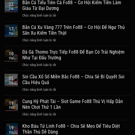
Hầm
Bắn Cá Tiểu Tiên Cá Fo88 – Cơ Hội Kiếm Tiền Làm
Tool
22
Fo88
Hỗ
Giàu Từ Đại Dương
Th6
–
Trợ
Chức năng bình luận bị tắt
ở
Tựa
Đắc
Bắn
Game
Lực
Cá
Bắn Cá Xu Vàng 777 Trên Fo88 – Cơ Hội Để Ngư Thủ
Đánh
Cho
17
Tiểu
Bài
Săn Xu Kiếm Tiền Thật
Bet
Th6
Tiên
Trực
Thủ
Chức năng bình luận bị tắt
ở
Cá
Tuyến
Đánh
Bắn
Fo88
Đơn
Bài
Cá
Đá Gà Thomo Trực Tiếp Fo88 Để Bạn Có Trải Nghiệm
–
Giản
10
Xu
Cơ
Như Tại Đấu Trường
Và
Th6
Vàng
Hội
Dễ
Chức năng bình luận bị tắt
ở
777
Kiếm
Thắng
Đá
Trên
Tiền
Gà
Soi Cầu Xổ Số Miền Bắc Fo88 – Chia Sẻ Bí Quyết Soi
Fo88
Làm
05
Thomo
–
Cầu Hiệu Quả
Giàu
Th6
Trực
Cơ
Từ
Chức năng bình luận bị tắt
ở
Tiếp
Hội
Đại
Soi
Fo88
Để
Dương
Cầu
Cung Hỷ Phát Tài – Slot Game Fo88 Thú Vị Hấp Dẫn
Để
Ngư
19
Xổ
Bạn
Nên Chơi Thử 1 Lần
Thủ
Th5
Số
Có
Săn
Chức năng bình luận bị tắt
ở
Miền
Trải
Xu
Cung
Bắc
Nghiệm
Kiếm
Hỷ
Kho Báu Tứ Linh Fo88 – Chia Sẻ Mẹo Để Tiêu Diệt
Fo88
Như
19
Tiền
Phát
–
Thần Thú Dễ Dàng
Tại
Th5
Thật
Tài