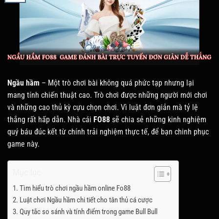
Ngầu hầm
– Một trò chơi bài không quá phức tạp nhưng lại
mang tính chiến thuật cao. Trò chơi được những người mới chơi
và những cao thủ kỳ cựu chọn chơi. Vì luật đơn giản mà tỷ lệ
thắng rất hấp dẫn. Nhà cái
FO88
sẽ chia sẻ những kinh nghiệm
quý báu đúc kết từ chính trải nghiệm thực tế, để bạn chinh phục
game này.
Mục lục
Tìm hiểu trò chơi ngầu hầm online Fo88
Luật chơi Ngầu hầm chi tiết cho tân thủ cá cược
Quy tắc so sánh và tính điểm trong game Bull Bull