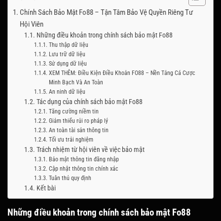
Chính Sách Bảo Mật Fo88 – Tận Tâm Bảo Vệ Quyền Riêng Tư
Hội Viên
Những điều khoản trong chính sách bảo mật Fo88
Thu thập dữ liệu
Lưu trữ dữ liệu
Sử dụng dữ liệu
XEM THÊM: Điều Kiện Điều Khoản FO88 – Nền Tảng Cá Cược
Minh Bạch Và An Toàn
An ninh dữ liệu
Tác dụng của chính sách bảo mật Fo88
Tăng cường niềm tin
Giảm thiểu rủi ro pháp lý
An toàn tài sản thông tin
Tối ưu trải nghiệm
Trách nhiệm từ hội viên về việc bảo mật
Bảo mật thông tin đăng nhập
Cập nhật thông tin chính xác
Tuân thủ quy định
Kết bài
Những điều khoản trong chính sách bảo mật Fo88