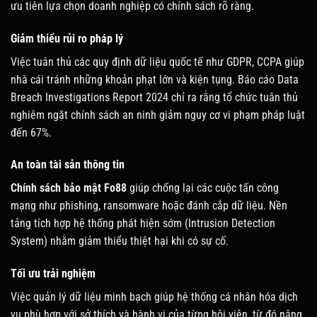
ưu tiên lựa chọn doanh nghiệp có chính sách rõ ràng.
Giảm thiểu rủi ro pháp lý
Việc tuân thủ các quy định dữ liệu quốc tế như GDPR, CCPA giúp
nhà cái tránh những khoản phạt lớn và kiện tụng. Báo cáo Data
Breach Investigations Report 2024 chỉ ra rằng tổ chức tuân thủ
nghiêm ngặt chính sách an ninh giảm nguy cơ vi phạm pháp luật
đến 67%.
An toàn tài sản thông tin
Chính sách bảo mật Fo88
giúp chống lại các cuộc tấn công
mạng như phishing, ransomware hoặc đánh cắp dữ liệu. Nền
tảng tích hợp hệ thống phát hiện sớm (Intrusion Detection
System) nhằm giảm thiểu thiệt hại khi có sự cố.
Tối ưu trải nghiệm
Việc quản lý dữ liệu minh bạch giúp hệ thống cá nhân hóa dịch
vụ phù hợp với sở thích và hành vi của từng hội viên, từ đó nâng