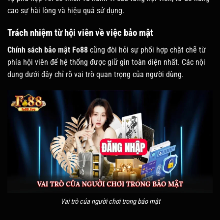
cao sự hài lòng và hiệu quả sử dụng.
Trách nhiệm từ hội viên về việc bảo mật
Chính sách bảo mật Fo88
cũng đòi hỏi sự phối hợp chặt chẽ từ
phía hội viên để hệ thống được giữ gìn toàn diện nhất. Các nội
dung dưới đây chỉ rõ vai trò quan trọng của người dùng.
Vai trò của người chơi trong bảo mật