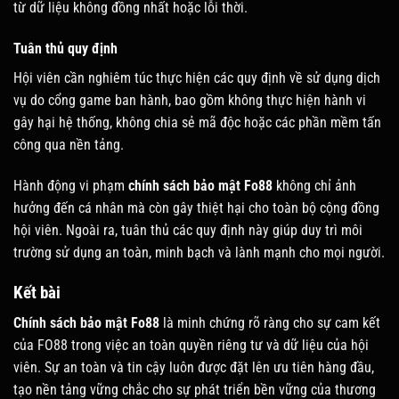
từ dữ liệu không đồng nhất hoặc lỗi thời.
Tuân thủ quy định
Hội viên cần nghiêm túc thực hiện các quy định về sử dụng dịch
vụ do cổng game ban hành, bao gồm không thực hiện hành vi
gây hại hệ thống, không chia sẻ mã độc hoặc các phần mềm tấn
công qua nền tảng.
Hành động vi phạm
chính sách bảo mật Fo88
không chỉ ảnh
hưởng đến cá nhân mà còn gây thiệt hại cho toàn bộ cộng đồng
hội viên. Ngoài ra, tuân thủ các quy định này giúp duy trì môi
trường sử dụng an toàn, minh bạch và lành mạnh cho mọi người.
Kết bài
Chính sách bảo mật Fo88
là minh chứng rõ ràng cho sự cam kết
của FO88 trong việc an toàn quyền riêng tư và dữ liệu của hội
viên. Sự an toàn và tin cậy luôn được đặt lên ưu tiên hàng đầu,
tạo nền tảng vững chắc cho sự phát triển bền vững của thương