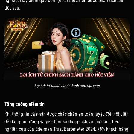
nghiệp. Hãy điểm qua bốn lợi ích thực tiễn được phân tích chi
tiết sau.
Lợi ích từ chính sách dành cho hội viên
Tăng cường niềm tin
Khi thông tin cá nhân được chắc chắn an toàn tuyệt đối, hội viên
dễ dàng tin tưởng và yên tâm sử dụng dịch vụ lâu dài. Theo
nghiên cứu của Edelman Trust Barometer 2024, 78% khách hàng