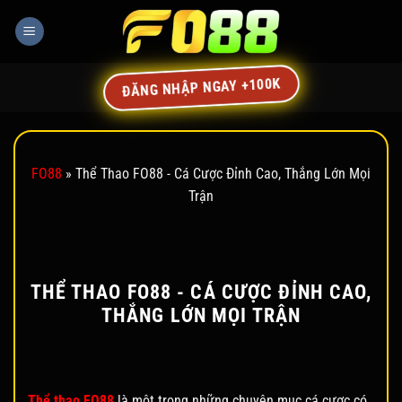
Bỏ
qua
nội
dung
ĐĂNG NHẬP NGAY +100K
FO88
»
Thể Thao FO88 - Cá Cược Đỉnh Cao, Thắng Lớn Mọi
Trận
THỂ THAO FO88 - CÁ CƯỢC ĐỈNH CAO,
THẮNG LỚN MỌI TRẬN
Thể thao FO88
là một trong những chuyên mục cá cược có