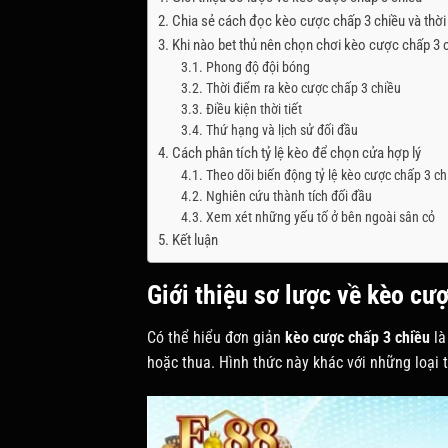
Chia sẻ cách đọc kèo cược chấp 3 chiều và thời
Khi nào bet thủ nên chọn chơi kèo cược chấp 3 
Phong độ đội bóng
Thời điểm ra kèo cược chấp 3 chiều
Điều kiện thời tiết
Thứ hạng và lịch sử đối đầu
Cách phân tích tỷ lệ kèo để chọn cửa hợp lý
Theo dõi biến động tỷ lệ kèo cược chấp 3 ch
Nghiên cứu thành tích đối đầu
Xem xét những yếu tố ở bên ngoài sân cỏ
Kết luận
Giới thiệu sơ lược về kèo cư
Có thể hiểu đơn giản
kèo cược chấp 3 chiều
là
hoặc thua. Hình thức này khác với những loại 