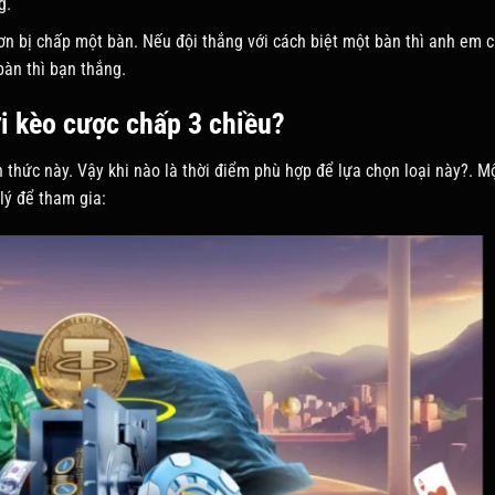
g.
n bị chấp một bàn. Nếu đội thắng với cách biệt một bàn thì anh em c
bàn thì bạn thắng.
i kèo cược chấp 3 chiều?
 thức này. Vậy khi nào là thời điểm phù hợp để lựa chọn loại này?. M
lý để tham gia: