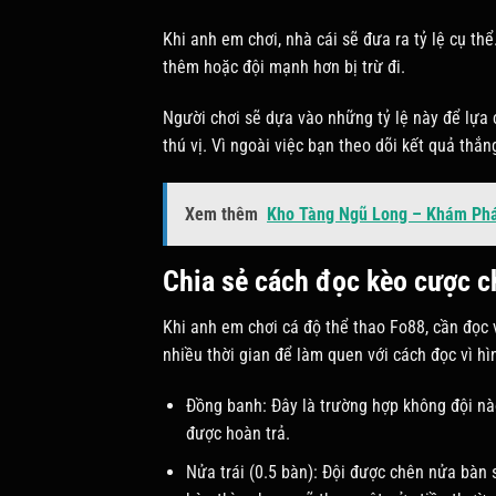
Khi anh em chơi, nhà cái sẽ đưa ra tỷ lệ cụ t
thêm hoặc đội mạnh hơn bị trừ đi.
Người chơi sẽ dựa vào những tỷ lệ này để lựa 
thú vị. Vì ngoài việc bạn theo dõi kết quả thắ
Xem thêm
Kho Tàng Ngũ Long – Khám Phá 
Chia sẻ cách đọc kèo cược ch
Khi anh em chơi cá độ thể thao Fo88, cần đọc 
nhiều thời gian để làm quen với cách đọc vì h
Đồng banh: Đây là trường hợp không đội nào
được hoàn trả.
Nửa trái (0.5 bàn): Đội được chên nửa bàn s