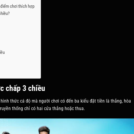
 điểm chơi thích hợp
chiều?
iều
ợc chấp 3 chiều
 hình thức cá độ mà người chơi có đến ba kiểu đặt tiền là thắng, hòa
truyền thống chỉ có hai cửa thắng hoặc thua.