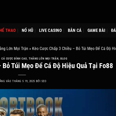
HỂ THAO
NỔ HŨ
LIVE CASINO
BẮN CÁ
GAME BÀI
ĐÁ
ắng Lớn Mọi Trận
»
Kèo Cược Chấp 3 Chiều – Bỏ Túi Mẹo Để Cá Độ Hi
- CÁ CƯỢC ĐỈNH CAO, THẮNG LỚN MỌI TRẬN
,
BLOG
 Bỏ Túi Mẹo Để Cá Độ Hiệu Quả Tại Fo88
ĂNG VÀO
THÁNG 5 19, 2025
BỞI
SEO