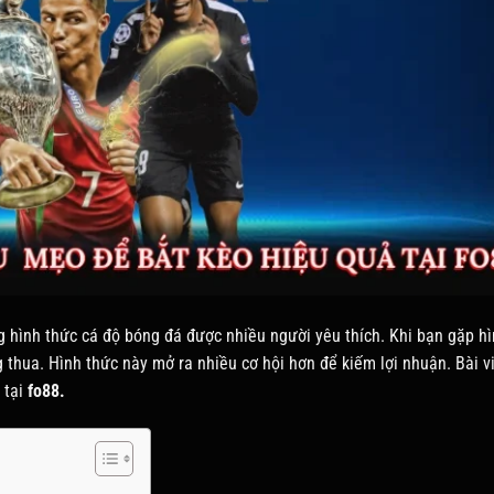
 hình thức cá độ bóng đá được nhiều người yêu thích. Khi bạn gặp h
g thua. Hình thức này mở ra nhiều cơ hội hơn để kiếm lợi nhuận. Bài v
 tại
fo88.