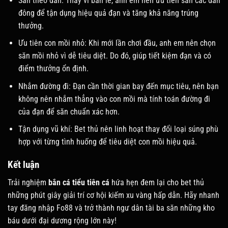
Săn theo đàn: Thay vì bắn lẻ, anh em nên ưu tiên săn các đàn
đông để tận dụng hiệu quả đạn và tăng khả năng trúng
thưởng.
Ưu tiên con mồi nhỏ: Khi mới lần chơi đầu, anh em nên chọn
săn mồi nhỏ vì dễ tiêu diệt. Do đó, giúp tiết kiệm đạn và có
điểm thưởng ổn định.
Nhắm đường đi: Đạn cần thời gian bay đến mục tiêu, nên bạn
không nên nhắm thẳng vào con mồi mà tính toán đường đi
của đạn để săn chuẩn xác hơn.
Tận dụng vũ khí: Bet thủ nên linh hoạt thay đổi loại súng phù
hợp với từng tình huống để tiêu diệt con mồi hiệu quả.
Kết luận
Trải nghiệm
bắn cá tiểu tiên cá
hứa hẹn đem lại cho bet thủ
những phút giây giải trí cơ hội kiếm xu vàng hấp dẫn. Hãy nhanh
tay đăng nhập Fo88 và trở thành ngư dân tài ba săn những kho
báu dưới đại dương rộng lớn này!