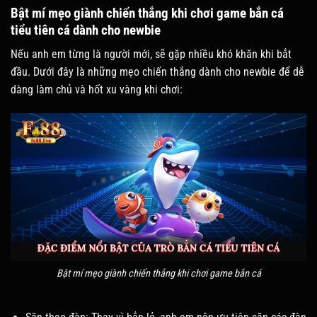
Bật mí mẹo giành chiến thắng khi chơi game bắn cá
tiểu tiên cá dành cho newbie
Nếu anh em từng là người mới, sẽ gặp nhiều khó khăn khi bắt
đầu. Dưới đây là những mẹo chiến thắng dành cho newbie để dễ
dàng làm chủ và hốt xu vàng khi chơi:
Bật mí mẹo giành chiến thắng khi chơi game bắn cá