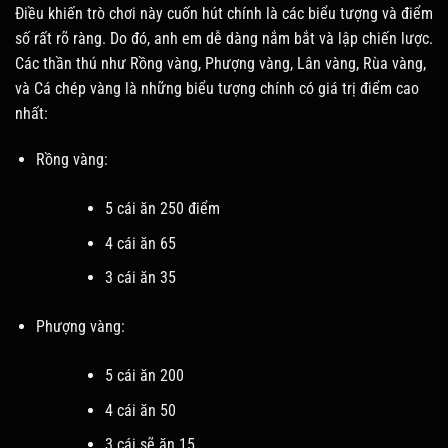
Điều khiến trò chơi này cuốn hút chính là các biểu tượng và điểm
số rất rõ ràng. Do đó, anh em dễ dàng nắm bắt và lập chiến lược.
Các thần thú như Rồng vàng, Phượng vàng, Lân vàng, Rùa vàng,
và Cá chép vàng là những biểu tượng chính có giá trị điểm cao
nhất:
Rồng vàng:
5 cái ăn 250 điểm
4 cái ăn 65
3 cái ăn 35
Phượng vàng:
5 cái ăn 200
4 cái ăn 50
3 cái sẽ ăn 15