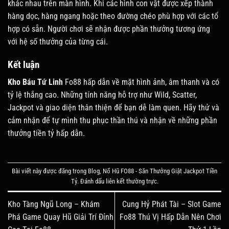
khác nhau trên màn hình. Khi các hình con vật được xếp thành
hàng dọc, hàng ngang hoặc theo đường chéo phù hợp với các tổ
hợp có sẵn. Người chơi sẽ nhận được phần thưởng tương ứng
với hệ số thưởng của từng cái.
Kết luận
Kho Báu Tứ Linh
Fo88 hấp dẫn về mặt hình ảnh, âm thanh và có
tỷ lệ thắng cao. Những tính năng hỗ trợ như Wild, Scatter,
Jackpot và giao diện thân thiện để bạn dễ làm quen. Hãy thử và
cảm nhận để tự mình thu phục thần thú và nhận về những phần
thưởng tiền tỷ hấp dẫn.
Bài viết này được đăng trong
Blog
,
Nổ Hũ FO88 - Săn Thưởng Giật Jackpot Tiền
Tỷ
. Đánh dấu
liên kết thường trực
.
Kho Tàng Ngũ Long – Khám
Cung Hỷ Phát Tài – Slot Game
Phá Game Quay Hũ Giải Trí Đỉnh
Fo88 Thú Vị Hấp Dẫn Nên Chơi