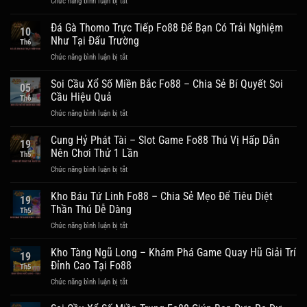
Chức năng bình luận bị tắt
ở
Cá
Tuyến
Đánh
Bắn
Fo88
Đơn
Bài
Cá
Đá Gà Thomo Trực Tiếp Fo88 Để Bạn Có Trải Nghiệm
–
Giản
10
Xu
Cơ
Như Tại Đấu Trường
Và
Th6
Vàng
Hội
Dễ
Chức năng bình luận bị tắt
ở
777
Kiếm
Thắng
Đá
Trên
Tiền
Gà
Soi Cầu Xổ Số Miền Bắc Fo88 – Chia Sẻ Bí Quyết Soi
Fo88
Làm
05
Thomo
–
Cầu Hiệu Quả
Giàu
Th6
Trực
Cơ
Từ
Chức năng bình luận bị tắt
ở
Tiếp
Hội
Đại
Soi
Fo88
Để
Dương
Cầu
Cung Hỷ Phát Tài – Slot Game Fo88 Thú Vị Hấp Dẫn
Để
Ngư
19
Xổ
Bạn
Nên Chơi Thử 1 Lần
Thủ
Th5
Số
Có
Săn
Chức năng bình luận bị tắt
ở
Miền
Trải
Xu
Cung
Bắc
Nghiệm
Kiếm
Hỷ
Kho Báu Tứ Linh Fo88 – Chia Sẻ Mẹo Để Tiêu Diệt
Fo88
Như
19
Tiền
Phát
–
Thần Thú Dễ Dàng
Tại
Th5
Thật
Tài
Chia
Đấu
Chức năng bình luận bị tắt
ở
–
Sẻ
Trường
Kho
Slot
Bí
Báu
Kho Tàng Ngũ Long – Khám Phá Game Quay Hũ Giải Trí
Game
Quyết
19
Tứ
Fo88
Đỉnh Cao Tại Fo88
Soi
Th5
Linh
Thú
Cầu
Chức năng bình luận bị tắt
ở
Fo88
Vị
Hiệu
Kho
–
Hấp
Quả
Tàng