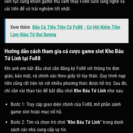
liên tục cũng khiến game thủ cảm thấy Fo88 luôn lắng nghe và
cải tiến để có trải nghiệm tốt nhất.
Xem thêm
Bắn Cá Tiểu Tiên Cá Fo88 - Cơ Hội Kiếm Tiền
Làm Giàu Từ Đại Dương
Hướng dẫn cách tham gia cá cược game slot Kho Báu
Tứ Linh tại Fo88
Khi anh em bắt đầu chơi cần đăng ký Fo88 với thông tin đơn
giản, bảo mật, và chính xác theo giấy tờ tùy thân. Quy trình nạp
tiền cũng rất tiện lợi với nhiều phương thức được hỗ trợ. Sau đó,
chỉ cần vài thao tác để bắt đầu chơi
Kho Báu Tứ Linh
như sau:
Bước 1: Truy cập giao diện chính của Fo88, mở phần sảnh
game slot hoặc mục nổ hũ.
Bước 2: Tìm và chọn trò chơi “
Kho Báu Tứ Linh
” trong danh
sách các nhà cung cấp uy tín.