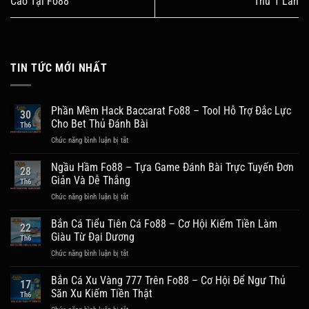
Cao Tại Fo88
Thử 1 Lần
TIN TỨC MỚI NHẤT
Phần Mềm Hack Baccarat Fo88 – Tool Hỗ Trợ Đắc Lực
30
Cho Bet Thủ Đánh Bài
Th6
Chức năng bình luận bị tắt
ở
Phần
Mềm
Ngầu Hầm Fo88 – Tựa Game Đánh Bài Trực Tuyến Đơn
28
Hack
Giản Và Dễ Thắng
Th6
Baccarat
Chức năng bình luận bị tắt
ở
Fo88
Ngầu
–
Hầm
Bắn Cá Tiểu Tiên Cá Fo88 – Cơ Hội Kiếm Tiền Làm
Tool
22
Fo88
Hỗ
Giàu Từ Đại Dương
Th6
–
Trợ
Chức năng bình luận bị tắt
ở
Tựa
Đắc
Bắn
Game
Lực
Cá
Bắn Cá Xu Vàng 777 Trên Fo88 – Cơ Hội Để Ngư Thủ
Đánh
Cho
17
Tiểu
Bài
Săn Xu Kiếm Tiền Thật
Bet
Th6
Tiên
Trực
Thủ