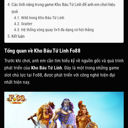
Các tính năng trong game Kho Báu Tứ Linh để anh em chơi hiệu
quả
Wild trong Kho Báu Tứ Linh
Scatter
Hệ thống vòng quay 5×5 đa dạng cơ hội thắng
Kết luận
Tổng quan về Kho Báu Tứ Linh Fo88
Trước khi chơi, anh em cần tìm hiểu kỹ về nguồn gốc và quá trình
phát triển của
Kho Báu
Tứ Linh
. Đây là một trong những game
slot chủ lực tại Fo88, được phát triển với công nghệ hiện đại
nhất hiện nay.